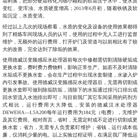
垢剥落，把部分硬垢转化为细小颗粒的软垢含于水中，使水质
变红、变浑浊、水质硬度增高；2013年6月初，随着铁锈及软
垢沉淀，水质变清。
经过以上几次的现场察看，水质的变化及设备的使用效果都得
到了精炼车间现场人员的认可，使用的过程中无人工进行监督
维护，无额外的运行费用，打开炉门及管道与以前相比有了较
大的改善，完全达到了除垢的效果。
使用德威汉变频感应水处理器前每次中修都需切割清除硬垢或
更换水套，费时费力费物料，影响正常生产。如若不及时清除
水垢或不更换水套，会在生产过程中出现水套裂缝，水渗入炉
内引发事故。使用德威汉变频感应水处理器后，无需再切割或
更换水套即可做到除垢防垢，清除下的水垢通过排污口排出或
回水管流入水池排出即可；与目前我厂其它车间采用的药剂方
式相比，运行费用大大降低，安装的德威汉水处理器
DEWEHA—L5A200每年运行费用为184元（电费），无维护
及其它费用。相对而言，省时，无需定时或不定进行切割或更
换水套；省力，无需专人负责紧盯维护；省钱，运行成本低
廉，仅消耗少量的电。以上实验过程证明，在满足我厂降低运