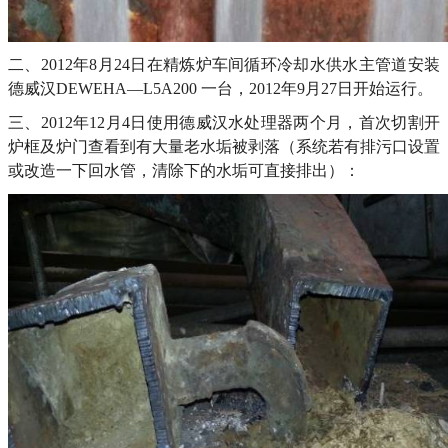
二、2012年8月24日在精炼炉车间循环冷却水供水主管道安装
德威汉DEWEHA—L5A200 一台，2012年9月27日开始运行。
三、2012年12月4日使用德威汉水处理器两个月，首次切割开
炉框及炉门查看到有大量老水垢被剥落（系统若有排污口设置
或改造一下回水管，清除下的水垢可直接排出）：